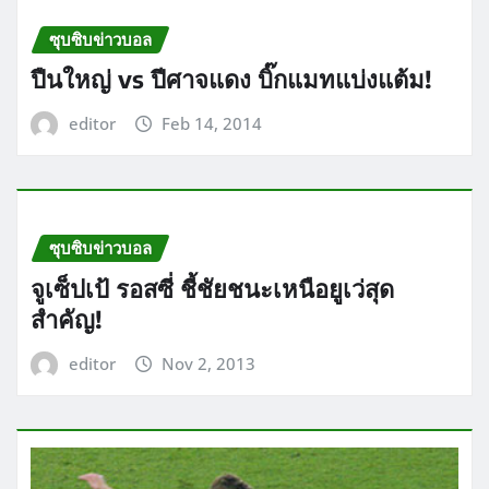
ซุบซิบข่าวบอล
ปืนใหญ่ vs ปีศาจแดง บิ๊กแมทแบ่งแต้ม!
editor
Feb 14, 2014
ซุบซิบข่าวบอล
จูเซ็ปเป้ รอสซี่ ชี้ชัยชนะเหนือยูเว่สุด
สำคัญ!
editor
Nov 2, 2013