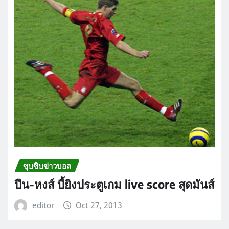
ซุบซิบข่าวบอล
ปืน-หงส์ บี้ยิงประตูเกม live score สุดมันส์
editor
Oct 27, 2013