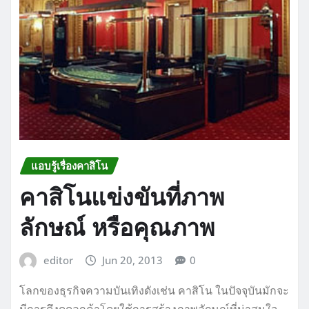
แอบรู้เรื่องคาสิโน
คาสิโนแข่งขันที่ภาพ
ลักษณ์ หรือคุณภาพ
editor
Jun 20, 2013
0
โลกของธุรกิจความบันเทิงดังเช่น คาสิโน ในปัจจุบันมักจะ
มีการดึงดูดลูกค้าโดยใช้การสร้างภาพลักษณ์ที่น่าสนใจ