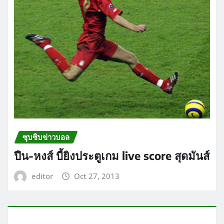
ซุบซิบข่าวบอล
ปืน-หงส์ บี้ยิงประตูเกม live score สุดมันส์
editor
Oct 27, 2013