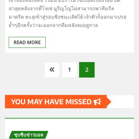
เจ้าของทีมเชลซี โรมัน อับราโมวิชเป็นที่เรียบร้อย แต่
ล่าสุดหลังจากที่โจเซ่ มูริญโญ่ไม่สามารถพาทีมรีล
มาดริด ทะลุเข้าสู่รอบชิงชนะเลิศได้ เจ้าตัวก็ออกมาเปรย
ย้ำๆอีกครั้งว่าจะออกจากทีมหลังจบฤดูกาล
READ MORE
Posts
1
2
pagination
YOU MAY HAVE MISSED
ซุบซิบข่าวบอล