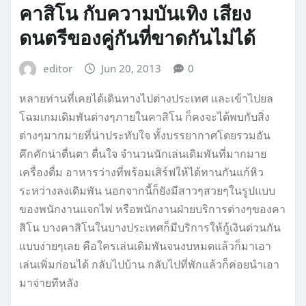
คาสิโน กับความบันเทิง เสียง
ดนตรีของคู่กันที่ขาดกันไม่ได้
editor
Jun 20, 2013
0
หลายท่านที่เคยได้เดินทางไปต่างประเทศ และเข้าไปยล
โฉมเกมเดิมพันต่างๆภายในคาสิโน ก็คงจะได้พบกับสิ่ง
ต่างๆมากมายที่น่าประทับใจ ทั้งบรรยากาศโดยรวมอัน
คึกคักน่าตื่นตา ตื่นใจ จำนวนนักเล่นเดิมพันที่มากมาย
เครื่องดื่ม อาหารว่างที่พร้อมเสิร์ฟให้ได้ทานกันแก้หิว
ระหว่างลงเดิมพัน นอกจากนี้ก็ยังมีสาวๆสวยๆในรูปแบบ
ของพนักงานแจกไพ่ หรือพนักงานฝ่ายบริการต่างๆของคา
สิโน บางคาสิโนในบางประเทศก็มีบริการให้กู้เงินด่วนกัน
แบบง่ายๆเลย คือใครเล่นเดิมพันจนงบหมดแล้วก็มาเอา
เล่นเพิ่มก่อนได้ กลับไปบ้าน กลับไปที่พักแล้วก็ค่อยนำเอา
มาจ่ายทีหลัง