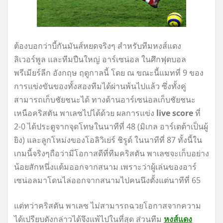
ต้องบอกว่าบี้กันมันส์หยดจริงๆ สำหรับทีมหงส์แดง
ลิเวอร์พูล และทีมปืนใหญ่ อาร์เซน่อล ในศึกฟุตบอล
พรีเมียร์ลีก อังกฤษ ฤดูกาลนี้ โดย ณ ขณะนี้แมทที่ 9 ของ
การแข่งขันของทั้งสองทีมได้ผ่านพ้นไปแล้ว ซึ่งทั้งคู่
สามารถเก็บชัยชนะได้ ทางด้านอาร์เซน่อลเก็บชัยชนะ
เหนือคริสตัน พาเลซไปได้ด้วย ผลการแข่ง
live score
ที่
2-0 ได้ประตูจากจุดโทษในนาทีที่ 48 (มิเกล อาร์เตต้าเป็นผู้
ยิง) และลูกโหม่งของโอลิวิเย่ร์ ชิรูด์ ในนาทีที่ 87 ทั้งนี้ใน
เกมนี้จริงๆถือว่ามีโอกาสดีที่ทีมคริสตัน พาเลซจะเก็บอย่าง
น้อยสักหนึ่งแต้มออกจากสนาม เพราะว่าผู้เล่นของอาร์
เซน่อลมาโดนไล่ออกจากสนามไปคนนึงตั้งแต่นาทีที่ 65
แต่ทว่าคริสตัน พาเลซ ไม่สามารถฉวยโอกาสจากความ
ได้เปรียบดังกล่าวได้จึงแพ้ไปในที่สุด ส่วนทีม
หงส์แดง