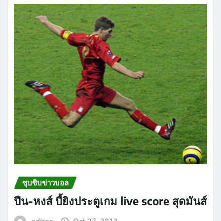
ซุบซิบข่าวบอล
ปืน-หงส์ บี้ยิงประตูเกม live score สุดมันส์
editor
Oct 27, 2013