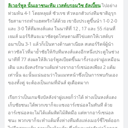
ลิเวอร์พูล นั้นเอาชนะทีม เวสต์บรอมวิช อัลเบี้ยน
ไปอย่าง
ท่วมท้น 4-1 โดยหลุยส์ ซัวเรซ หัวหอกตัวเก่งทีมชาติอุรุก
วัยสามารถทำแฮตทริกได้ด้วย เขายิงประตูขึ้นนำ 1-0 2-0
และ 3-0 ให้ทีมหงส์แดง ในนาทีที่ 12 , 17 และ 55 ก่อนที่
เจมส์ มอร์ริสันจะมาซัดจุดโทษตามตีไข่แตกให้เวสต์บร
อมฯเป็น 3-1 แล้วก็เป็นทางด้านดาเนียล สเตอร์ริดจ์ผู้นำ
ดาวซัลโวที่มาย้ำชัยให้กับทีมหงส์แดงอีกหนึ่งประตูในช่วง
นาทีที่ 77 ส่งผลให้ลิเวอร์พูลเบียดขึ้นมารั้งรองจ่าฝูงเหมือน
เดิม และยังคงรักษาแต้มห่างจากอาร์เซน่อลเพียง 2 แต้ม
เท่านั้น ฉะนั้นแน่นอนว่าในแมทหน้าซึ่งเป็นการพบกันเอง
ของทั้งคู่ จะต้องเป็นเกมที่มันส์ ดุเดือดมาก
เรียกว่าเป็นเกมชิงบัลลังจ่าฝูงเลยก็ว่าได้ ห่างเป็นหงส์แดง
เก็บชัยชนะได้พวกเขาก็จะแซงอาร์เซน่อลในทันที ด้วย
อาร์เซน่อลจะไม่ได้แต้มติดไม้ติดมือ แต่หากอาร์เซน่อล
ชนะ พวกเขาก็จะทำแต้มทิ้งห่างทีมดังแห่งเมอร์ซี่ไซด์ออก
ไปอีกสามแต้ม รวมเป็นห้าแต้ม ซึ่งนั่นจะเท่ากับว่าโอกาส