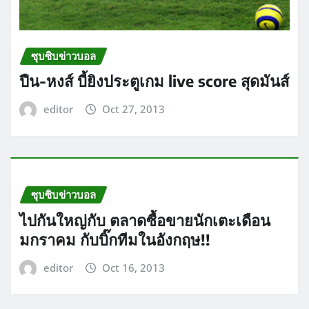
ซุบซิบข่าวบอล
ปืน-หงส์ บี้ยิงประตูเกม live score สุดมันส์
editor
Oct 27, 2013
ซุบซิบข่าวบอล
ไปกันใหญ่กับ ตลาดซื้อขายนักเตะเดือน
มกราคม กับบิ๊กทีมในอังกฤษ!!
editor
Oct 16, 2013