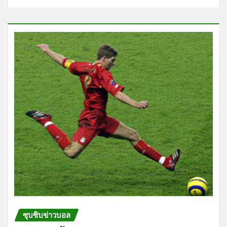
ซุบซิบข่าวบอล