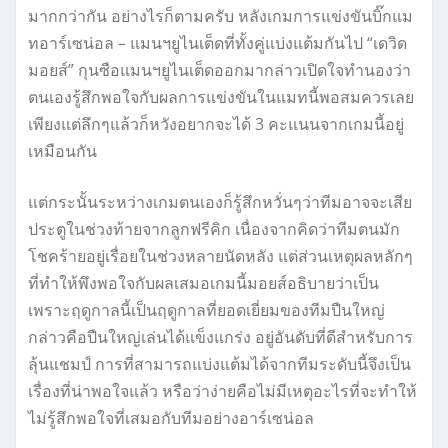
มากกว่ากัน อย่างไรก็ตามครับ หลังเกมการแข่งขันบิ๊กแม
ทอาร์เซน่อล – แมนฯยูไนเต็ดที่ทั้งคู่แบ่งแต้มกันไป “เดวิด
มอยส์” กุนซือแมนฯยูไนเต็ดออกมากล่าวเปิดใจทำนองว่า
ตนเองรู้สึกพอใจกับผลการแข่งขันในแมทนี้พอสมควรเลย
เพียงแต่ลึกๆแล้วก็หวังอยากจะได้ 3 คะแนนจากเกมนี้อยู่
เหมือนกัน
แต่กระนั้นระหว่างเกมตนเองก็รู้สึกหวั่นๆว่าทีมอาจจะเสีย
ประตูในช่วงท้ายจากลูกฟรีคิก เนื่องจากคิดว่าทีมตนมัก
โชคร้ายอยู่เรื่อยในช่วงหลายนัดหลัง แต่ส่วนเหตุผลหลักๆ
ที่ทำให้พึงพอใจกับผลเสมอเกมนี้มอยส์อธิบายว่าเป็น
เพราะฤดูกาลนี้เป็นฤดูกาลที่ยอดเยี่ยมของทีมปืนใหญ่
กล่าวคือปืนใหญ่เล่นได้แข็งแกร่ง อยู่อันดับที่ดีสำหรับการ
ลุ้นแชมป์ การที่สามารถแบ่งแต้มได้จากทีมระดับนี้จึงเป็น
เรื่องที่น่าพอใจแล้ว หรือว่าง่ายคือไม่มีเหตุอะไรที่จะทำให้
ไม่รู้สึกพอใจที่เสมอกับทีมอย่างอาร์เซน่อล