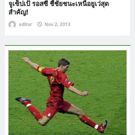
จูเซ็ปเป้ รอสซี่ ชี้ชัยชนะเหนือยูเว่สุด
สำคัญ!
editor
Nov 2, 2013