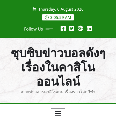
Skip
Thursday, 6 August 2026
to
content
3:05:59 AM
Follow Us
ซุบซิบข่าวบอลดังๆ
เรื่องในคาสิโน
ออนไลน์
เกาะข่าวสารคาสิโนเกม เรื่องราวโลกกีฬา